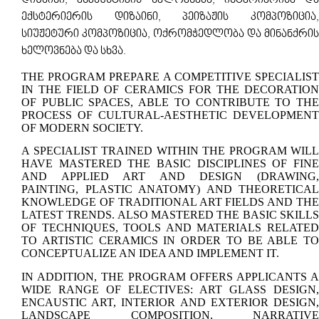
დიზაინი, ენკაუსტიკის ხელოვნება, ინტერიერისა და
ექსტერიერის დიზაინი, პეიზაჟის კომპოზიცია,
სიუჟეტური კომპოზიცია, ოქრომჭედლობა და მინანქრის
ხელოვნება და სხვა.
THE PROGRAM PREPARE A COMPETITIVE SPECIALIST
IN THE FIELD OF CERAMICS FOR THE DECORATION
OF PUBLIC SPACES, ABLE TO CONTRIBUTE TO THE
PROCESS OF CULTURAL-AESTHETIC DEVELOPMENT
OF MODERN SOCIETY.
A SPECIALIST TRAINED WITHIN THE PROGRAM WILL
HAVE MASTERED THE BASIC DISCIPLINES OF FINE
AND APPLIED ART AND DESIGN
(DRAWING,
PAINTING, PLASTIC ANATOMY)
AND THEORETICAL
KNOWLEDGE OF TRADITIONAL ART FIELDS AND THE
LATEST TRENDS. ALSO MASTERED THE BASIC SKILLS
OF TECHNIQUES, TOOLS AND MATERIALS RELATED
TO ARTISTIC
CERAMICS IN ORDER TO BE ABLE TO
CONCEPTUALIZE AN IDEA AND IMPLEMENT IT.
IN ADDITION, THE PROGRAM OFFERS APPLICANTS A
WIDE RANGE OF ELECTIVES: ART GLASS DESIGN,
ENCAUSTIC ART, INTERIOR AND EXTERIOR DESIGN,
LANDSCAPE COMPOSITION, NARRATIVE