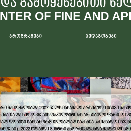
 და გამოყენებითი ხე
NTER OF FINE AND AP
პროგრამები
პედაგოგები
ტრი
ჩამოყალიბდა
2007
წელს
მანამადე
არსებული
იგივე
სახე
რებათა
და
ხელოვნების
ფაკულტეტთან
არსებული
ფართო
სპ
ღალ
დონეზე
განსახორციელებლად
გააჩნია
სათანადო
ინვე
სნოები
).
2022 წლამდე ცენტრი ახორციელებდა მულტიდისც