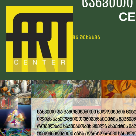
სახვითი
CE
ჩვენ შესახებ
სახვითი
და
გამოყენებითი
ხელოვნების
ცენ
ილიას
სახელმწიფო
უნივერსიტეტის
მეცნიე
რომელსაც
საქმიანობის
ყველა
ასპექტის
მა
შემოქმედებითი
ბაზა
(
დარგობრივი
სახელო