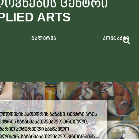
ლოვნების ცენტრი
PLIED ARTS
გალერეა
კონტაქტი
ლწოდების
კათედრის
ბაზაზე
.
ცენტრი
არის
ექტრის
საგანმანათლებლო
ერთეული
,
ნტარით
აღჭურვილი
სასწავლო
იპლინურ საგანმანათლებლო პროგრამას –